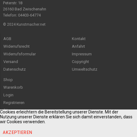
Peterstr. 18
26160 Bad Zwischenahn
Telefon: 04403-64774
© 2024 Kunstmacher.net
AGB
Kontakt
Widerrufsrecht
Anfahrt
Widerrufsformular
Impressum
Versand
Copyright
Datenschutz
Umweltschutz
Shop
Warenkorb
Login
Registrieren
Sitemap
Cookies erleichtern die Bereitstellung unserer Dienste. Mit der
Nutzung unserer Dienste erklären Sie sich damit einverstanden, dass
wir Cookies verwenden.
AKZEPTIEREN