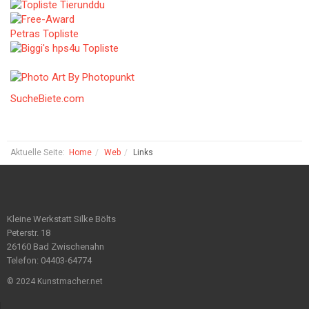
Petras Topliste
SucheBiete.com
Aktuelle Seite:
Home
Web
Links
Kleine Werkstatt Silke Bölts
Peterstr. 18
26160 Bad Zwischenahn
Telefon: 04403-64774
© 2024 Kunstmacher.net