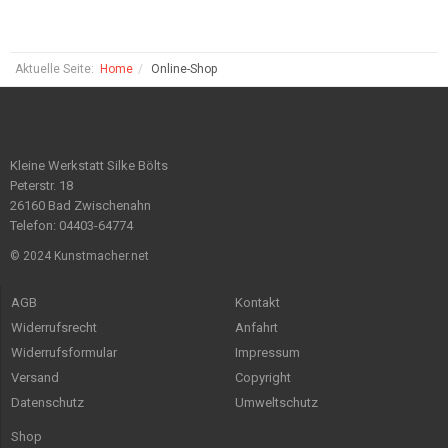
Aktuelle Seite:
Home
Online-Shop
Kleine Werkstatt Silke Bölts
Peterstr. 18
26160 Bad Zwischenahn
Telefon: 04403-64774
© 2024 Kunstmacher.net
AGB
Kontakt
Widerrufsrecht
Anfahrt
Widerrufsformular
Impressum
Versand
Copyright
Datenschutz
Umweltschutz
Shop