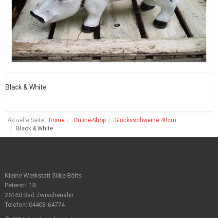
Black & White
B
Aktuelle Seite:
Home
Online-Shop
Glücksschweine 40cm
Black & White
Kleine Werkstatt Silke Bölts
Peterstr. 18
26160 Bad Zwischenahn
Telefon: 04403-64774