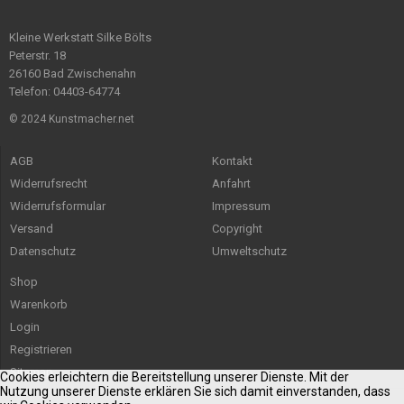
Kleine Werkstatt Silke Bölts
Peterstr. 18
26160 Bad Zwischenahn
Telefon: 04403-64774
© 2024 Kunstmacher.net
AGB
Kontakt
Widerrufsrecht
Anfahrt
Widerrufsformular
Impressum
Versand
Copyright
Datenschutz
Umweltschutz
Shop
Warenkorb
Login
Registrieren
Sitemap
Cookies erleichtern die Bereitstellung unserer Dienste. Mit der
Nutzung unserer Dienste erklären Sie sich damit einverstanden, dass