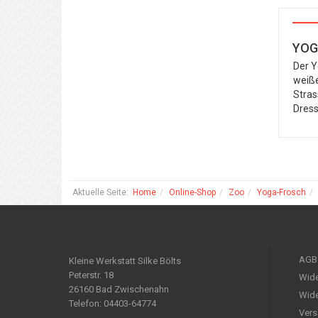
YOG
Der Y
weiße
Stras
Dress
Aktuelle Seite:
Home
Online-Shop
Zoo
Yoga-Frosch
AGB
Kleine Werkstatt Silke Bölts
Peterstr. 18
Wide
26160 Bad Zwischenahn
Wide
Telefon: 04403-64774
Vers