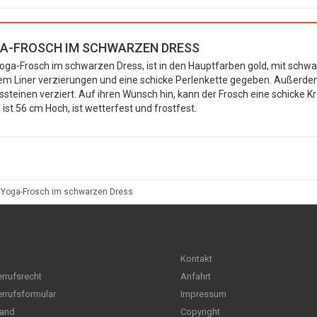
A-FROSCH IM SCHWARZEN DRESS
oga-Frosch im schwarzen Dress, ist in den Hauptfarben gold, mit schw
m Liner verzierungen und eine schicke Perlenkette gegeben. Außerd
ssteinen verziert. Auf ihren Wunsch hin, kann der Frosch eine schick
 ist 56 cm Hoch, ist wetterfest und frostfest.
Yoga-Frosch im schwarzen Dress
Kontakt
rrufsrecht
Anfahrt
rrufsformular
Impressum
and
Copyright