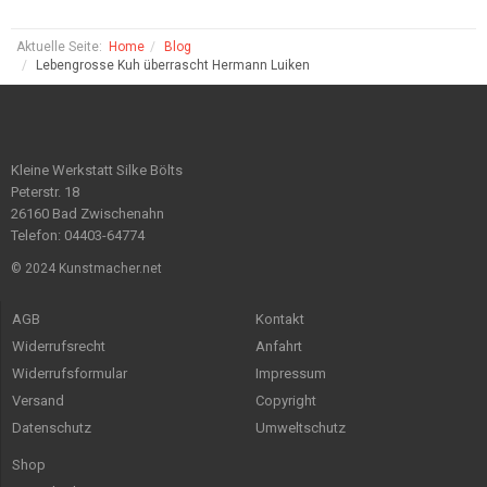
Aktuelle Seite:
Home
Blog
Lebengrosse Kuh überrascht Hermann Luiken
Kleine Werkstatt Silke Bölts
Peterstr. 18
26160 Bad Zwischenahn
Telefon: 04403-64774
© 2024 Kunstmacher.net
AGB
Kontakt
Widerrufsrecht
Anfahrt
Widerrufsformular
Impressum
Versand
Copyright
Datenschutz
Umweltschutz
Shop