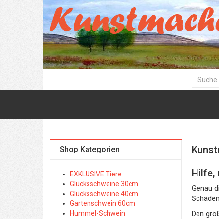
Kunst
Shop Kategorien
Hilfe,
EXKLUSIVE Tiere
Glücksschweine 30cm
Genau di
Glücksschweine 40cm
Schäden 
Gartenschwein 60cm
Hummel-Schwein
Den grö