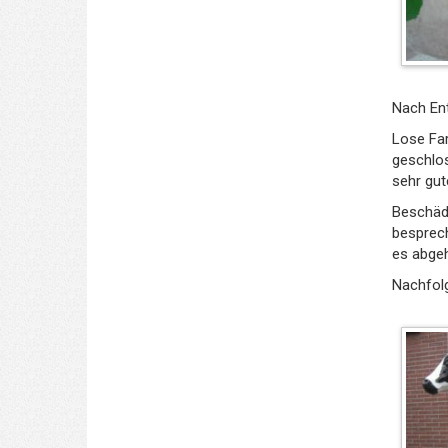
Nach Ent
Lose Far
geschlo
sehr gut
Beschädi
besprech
es abge
Nachfolg