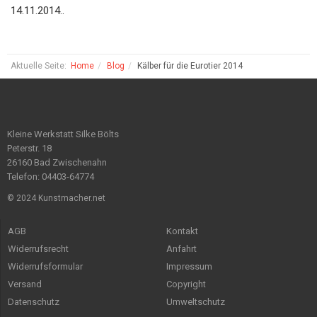
14.11.2014..
Aktuelle Seite:
Home
Blog
Kälber für die Eurotier 2014
Kleine Werkstatt Silke Bölts
Peterstr. 18
26160 Bad Zwischenahn
Telefon: 04403-64774
© 2024 Kunstmacher.net
AGB
Kontakt
Widerrufsrecht
Anfahrt
Widerrufsformular
Impressum
Versand
Copyright
Datenschutz
Umweltschutz