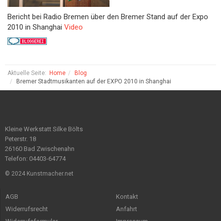
Bericht bei Radio Bremen über den Bremer Stand auf der Expo
2010 in Shanghai
Video
Aktuelle Seite:
Home
Blog
Bremer Stadtmusikanten auf der EXPO 2010 in Shanghai
Kleine Werkstatt Silke Bölts
Peterstr. 18
26160 Bad Zwischenahn
Telefon: 04403-64774
© 2024 Kunstmacher.net
AGB
Kontakt
Widerrufsrecht
Anfahrt