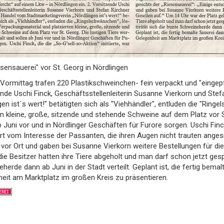
esensauerei" vor St. Georg in Nördlingen
Vormittag trafen 220 Plastikschweinchen- fein verpackt und "eingepf
nde Uschi Finck, Geschäftsstellenleiterin Susanne Vierkorn und St
gen ist´s wert!" betätigten sich als "Viehhändler", entluden die "Ri
en kleine, große, sitzende und stehende Schweine auf dem Platz vor S
b Juni vor und in Nördlinger Geschäften für Furore sorgen. Uschi Finck,
rt vom Interesse der Passanten, die ihren Augen nicht trauten angesi
vor Ort und gaben bei Susanne Vierkorn weitere Bestellungen für die 
 die Besitzer hatten ihre Tiere abgeholt und man darf schon jetzt gespa
herde dann ab Juni in der Stadt verteilt. Geplant ist, die fertig bem
eit am Marktplatz im großen Kreis zu präsentieren.