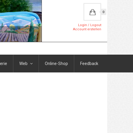
0
Login / Logout
Account erstellen
erie
Web
Online-Shop
Feedback