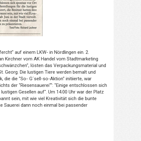
ercht" auf einem LKW- in Nördlingen ein. 2.
efan Kirchner vom AK Handel vom Stadtmarketing
ngelschwänzchen", lösten das Verpackungsmaterial und
t. Georg. Die lustigen Tiere werden bemalt und
 die die "So- G´sell-so-Aktion" initiierte, war
chts der "Riesensauerei"": "Einige entschlossen sich
lustigen Gesellen auf". Um 14.00 Uhr war der Platz
nnt sein, mit wie viel Kreativität sich die bunte
alte Sauerei dann noch einmal bei passender