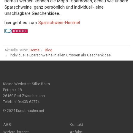
Bemalt werden können die Mops- Spardosen, genau wie unsere
Sparschweine, ganz persönlich und individuell- eine
unschlagbare Geschenkidee.
hier geht es zum
Sparschwein-Himmel
Aktuelle Seite:
Home
Blog
Individuelle Sparschweine in allen Grössen als Geschenkidee
Kleine Werkstatt Silke Bölts
Peterstr. 18
26160 Bad Zwischenahn
Telefon: 04403-64774
© 2024 Kunstmacher.net
AGB
Kontakt
Widerrufsrecht
Anfahrt