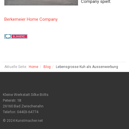
Company spielt.
Berkemeier Home Company
Aktuelle Seite:
Home
Blog
Lebensgrosse Kuh als Aussenwerbung
Kleine Werkstatt Silke Bölts
Peterstr. 18
26160 Bad Zwischenahn
Telefon: 04403-64774
© 2024 Kunstmacher.net