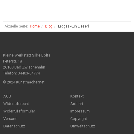
Aktuelle Seite:
Home
Blog
Erdgas-Kuh Lieserl
Kleine Werkstatt Silke Bölts
Peterstr. 18
26160 Bad Zwischenahn
Telefon: 04403-64774
© 2024 Kunstmacher.net
AGB
Kontakt
Widerrufsrecht
Anfahrt
Widerrufsformular
Impressum
Versand
Copyright
Datenschutz
Umweltschutz