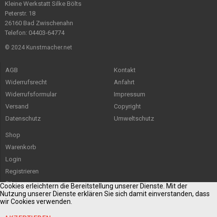
Kleine Werkstatt Silke Bölts
Peterstr. 18
26160 Bad Zwischenahn
Telefon: 04403-64774
© 2024 Kunstmacher.net
AGB
Kontakt
Widerrufsrecht
Anfahrt
Widerrufsformular
Impressum
Versand
Copyright
Datenschutz
Umweltschutz
Shop
Warenkorb
Login
Registrieren
Sitemap
Cookies erleichtern die Bereitstellung unserer Dienste. Mit der
Nutzung unserer Dienste erklären Sie sich damit einverstanden, dass
wir Cookies verwenden.