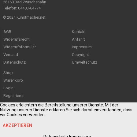
26160 Bad Zwischenahn
Telefon: 04403-64774
© 2024 Kunstmacher.net
AGB
Kontakt
Widerrufsrecht
Anfahrt
Widerrufsformular
Impressum
Versand
Copyright
Datenschutz
Umweltschutz
Shop
Warenkorb
Login
Registrieren
Sitemap
Cookies erleichtern die Bereitstellung unserer Dienste. Mit der
Nutzung unserer Dienste erklären Sie sich damit einverstanden, dass
wir Cookies verwenden.
AKZEPTIEREN
Datenschutz
Impressum