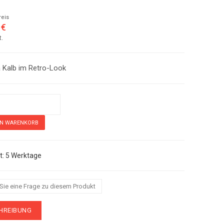
reis
 €
t.
 Kalb im Retro-Look
b im Retro-Look
5 Werktage
 Sie eine Frage zu diesem Produkt
HREIBUNG