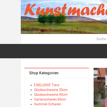
Shop Kategorien
EXKLUSIVE Tiere
Glücksschweine 30cm
Glücksschweine 40cm
Gartenschwein 60cm
Hummel-Schwein