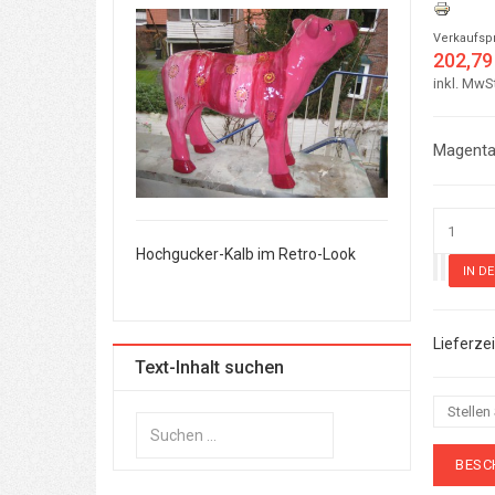
Verkaufsp
202,79
inkl. MwS
Magenta
 im Retro-Look
Hochgucker-Kalb im Retro-Look
Hochgucker-Kal
Text-Inhalt suchen
Stellen
Suchen
...
BESC