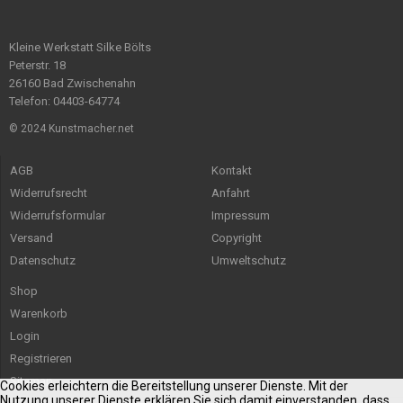
Kleine Werkstatt Silke Bölts
Peterstr. 18
26160 Bad Zwischenahn
Telefon: 04403-64774
© 2024 Kunstmacher.net
AGB
Kontakt
Widerrufsrecht
Anfahrt
Widerrufsformular
Impressum
Versand
Copyright
Datenschutz
Umweltschutz
Shop
Warenkorb
Login
Registrieren
Sitemap
Cookies erleichtern die Bereitstellung unserer Dienste. Mit der
Nutzung unserer Dienste erklären Sie sich damit einverstanden, dass