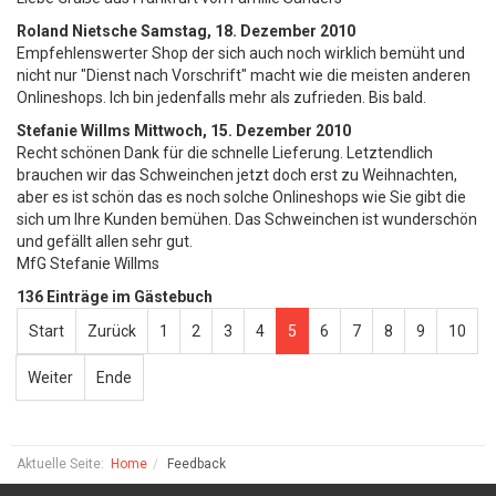
Roland Nietsche
Samstag, 18. Dezember 2010
Empfehlenswerter Shop der sich auch noch wirklich bemüht und
nicht nur "Dienst nach Vorschrift" macht wie die meisten anderen
Onlineshops. Ich bin jedenfalls mehr als zufrieden. Bis bald.
Stefanie Willms
Mittwoch, 15. Dezember 2010
Recht schönen Dank für die schnelle Lieferung. Letztendlich
brauchen wir das Schweinchen jetzt doch erst zu Weihnachten,
aber es ist schön das es noch solche Onlineshops wie Sie gibt die
sich um Ihre Kunden bemühen. Das Schweinchen ist wunderschön
und gefällt allen sehr gut.
MfG Stefanie Willms
136 Einträge im Gästebuch
Start
Zurück
1
2
3
4
5
6
7
8
9
10
Weiter
Ende
Aktuelle Seite:
Home
Feedback