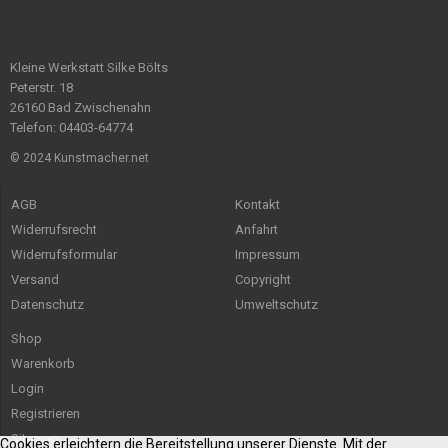
Kleine Werkstatt Silke Bölts
Peterstr. 18
26160 Bad Zwischenahn
Telefon: 04403-64774
© 2024 Kunstmacher.net
AGB
Kontakt
Widerrufsrecht
Anfahrt
Widerrufsformular
Impressum
Versand
Copyright
Datenschutz
Umweltschutz
Shop
Warenkorb
Login
Registrieren
Sitemap
Cookies erleichtern die Bereitstellung unserer Dienste. Mit der