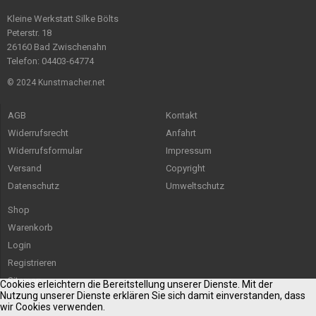
Kleine Werkstatt Silke Bölts
Peterstr. 18
26160 Bad Zwischenahn
Telefon: 04403-64774
© 2024 Kunstmacher.net
AGB
Kontakt
Widerrufsrecht
Anfahrt
Widerrufsformular
Impressum
Versand
Copyright
Datenschutz
Umweltschutz
Shop
Warenkorb
Login
Registrieren
Sitemap
Cookies erleichtern die Bereitstellung unserer Dienste. Mit der
Nutzung unserer Dienste erklären Sie sich damit einverstanden, dass
wir Cookies verwenden.