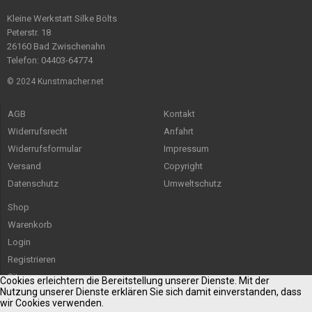
Kleine Werkstatt Silke Bölts
Peterstr. 18
26160 Bad Zwischenahn
Telefon: 04403-64774
© 2024 Kunstmacher.net
AGB
Kontakt
Widerrufsrecht
Anfahrt
Widerrufsformular
Impressum
Versand
Copyright
Datenschutz
Umweltschutz
Shop
Warenkorb
Login
Registrieren
Sitemap
Cookies erleichtern die Bereitstellung unserer Dienste. Mit der
Nutzung unserer Dienste erklären Sie sich damit einverstanden, dass
wir Cookies verwenden.