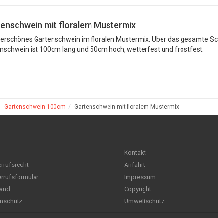
enschwein mit floralem Mustermix
rschönes Gartenschwein im floralen Mustermix. Über das gesamte Schw
nschwein ist 100cm lang und 50cm hoch, wetterfest und frostfest.
Gartenschwein 100cm
Gartenschwein mit floralem Mustermix
Kontakt
rrufsrecht
Anfahrt
rrufsformular
Impressum
and
Copyright
nschutz
Umweltschutz