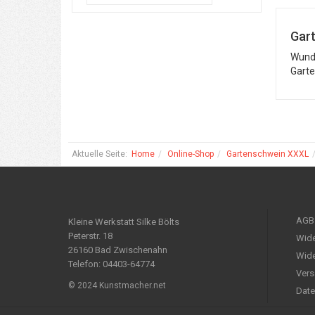
Gart
Wunde
Garte
Aktuelle Seite:
Home
Online-Shop
Gartenschwein XXXL
AGB
Kleine Werkstatt Silke Bölts
Peterstr. 18
Wide
26160 Bad Zwischenahn
Wide
Telefon: 04403-64774
Vers
© 2024 Kunstmacher.net
Date