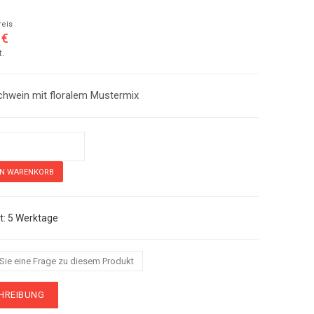
reis
 €
t.
chwein mit floralem Mustermix
Gartenschwein mit floralem Mustermix
5 Werktage
 Sie eine Frage zu diesem Produkt
HREIBUNG