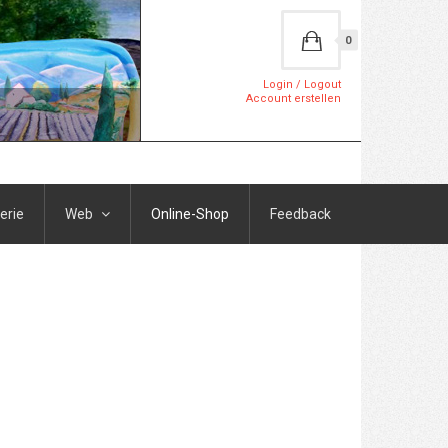
0
Login / Logout
Account erstellen
erie
Web
Online-Shop
Feedback