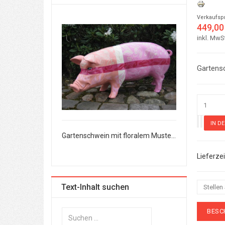
Verkaufsp
449,00
inkl. MwS
Gartens
Gartenschwein mit floralem Mustermix
Gartenschwein mit floralem Mustermix
Text-Inhalt suchen
Stellen
BESC
Suchen
...