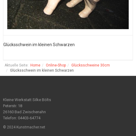
Glücksschwein im kleinen Schwarzen
G
Aktuelle Seite:
Home
Online-Shop
Glücksschweine 30cm
Glücksschwein im kleinen Schwarzen
Kleine Werkstatt Silke Bölts
Peterstr. 18
26160 Bad Zwischenahn
Telefon: 04403-64774
© 2024 Kunstmacher.net