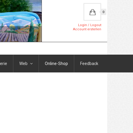
0
Login / Logout
Account erstellen
erie
Web
Online-Shop
Feedback