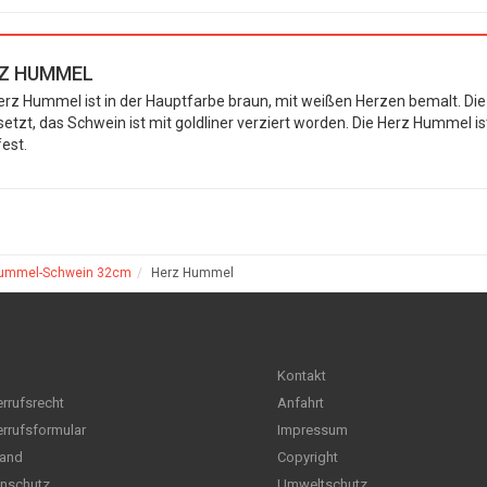
Z HUMMEL
erz Hummel ist in der Hauptfarbe braun, mit weißen Herzen bemalt. Die
etzt, das Schwein ist mit goldliner verziert worden. Die Herz Hummel 
fest.
ummel-Schwein 32cm
Herz Hummel
Kontakt
rrufsrecht
Anfahrt
rrufsformular
Impressum
and
Copyright
nschutz
Umweltschutz