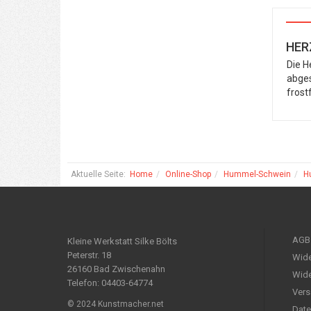
HER
Die H
abges
frost
Aktuelle Seite:
Home
Online-Shop
Hummel-Schwein
H
AGB
Kleine Werkstatt Silke Bölts
Peterstr. 18
Wide
26160 Bad Zwischenahn
Wide
Telefon: 04403-64774
Vers
© 2024 Kunstmacher.net
Date