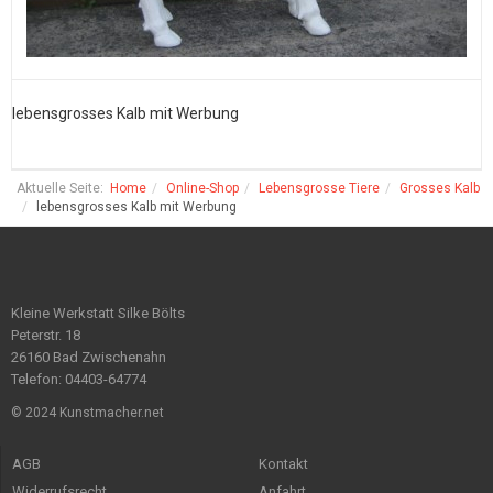
lebensgrosses Kalb mit Werbung
l
Aktuelle Seite:
Home
Online-Shop
Lebensgrosse Tiere
Grosses Kalb
lebensgrosses Kalb mit Werbung
Kleine Werkstatt Silke Bölts
Peterstr. 18
26160 Bad Zwischenahn
Telefon: 04403-64774
© 2024 Kunstmacher.net
AGB
Kontakt
Widerrufsrecht
Anfahrt