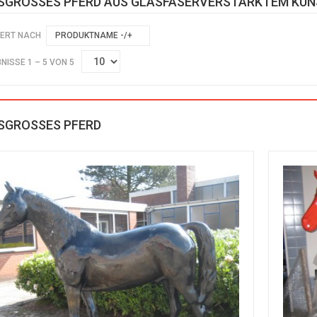
SGROSSES PFERD AUS GLASFASERVERSTÄRKTEM KU
IERT NACH
PRODUKTNAME -/+
NISSE 1 – 5 VON 5
SGROSSES PFERD