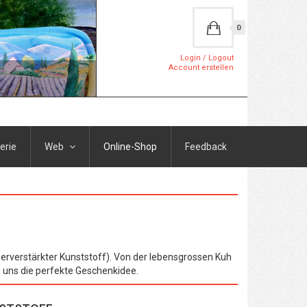
0
Login / Logout
Account erstellen
erie
Web
Online-Shop
Feedback
serverstärkter Kunststoff). Von der lebensgrossen Kuh
i uns die perfekte Geschenkidee.