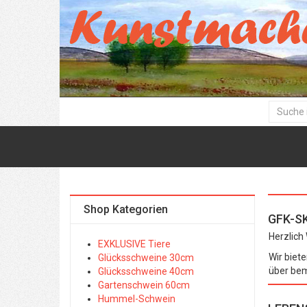
Shop Kategorien
GFK-S
Herzlich
EXKLUSIVE Tiere
Wir biet
Glücksschweine 30cm
über bem
Glücksschweine 40cm
Gartenschwein 60cm
Hummel-Schwein