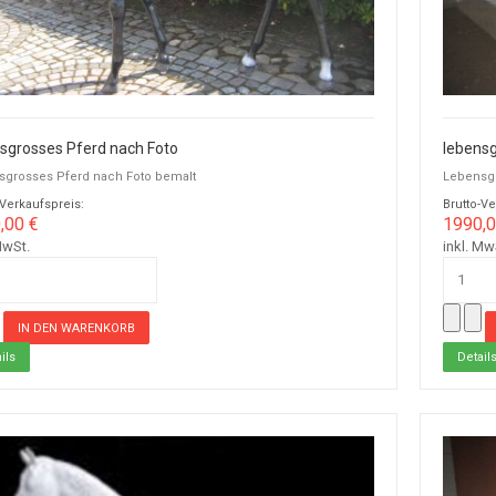
sgrosses Pferd nach Foto
lebens
sgrosses Pferd nach Foto bemalt
Lebensgr
-Verkaufspreis:
Brutto-Ve
,00 €
1990,0
MwSt.
inkl. Mw
ils
Detail