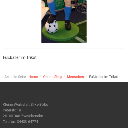
Fußballer im Trikot
F
Aktuelle Seite:
Home
Online-Shop
Menschen
Fußballer im Trikot
Kleine Werkstatt Silke Bölts
Peterstr. 18
26160 Bad Zwischenahn
Telefon: 04403-64774