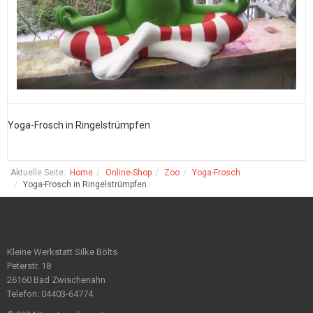
Yoga-Frosch in Ringelstrümpfen
Y
Aktuelle Seite:
Home
Online-Shop
Zoo
Yoga-Frosch
Yoga-Frosch in Ringelstrümpfen
Kleine Werkstatt Silke Bölts
Peterstr. 18
26160 Bad Zwischenahn
Telefon: 04403-64774