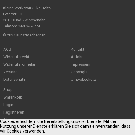
Kleine Werkstatt Silke Bölts
Peterstr. 18
26160 Bad Zwischenahn
Telefon: 04403-64774
© 2024 Kunstmacher.net
AGB
Kontakt
Widerrufsrecht
Anfahrt
Widerrufsformular
Impressum
Versand
Copyright
Datenschutz
Umweltschutz
Shop
Warenkorb
Login
Registrieren
Sitemap
Cookies erleichtern die Bereitstellung unserer Dienste. Mit der
Nutzung unserer Dienste erklären Sie sich damit einverstanden, dass
wir Cookies verwenden.