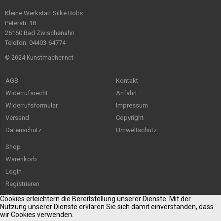
Kleine Werkstatt Silke Bölts
Peterstr. 18
26160 Bad Zwischenahn
Telefon: 04403-64774
© 2024 Kunstmacher.net
AGB
Kontakt
Widerrufsrecht
Anfahrt
Widerrufsformular
Impressum
Versand
Copyright
Datenschutz
Umweltschutz
Shop
Warenkorb
Login
Registrieren
Sitemap
Cookies erleichtern die Bereitstellung unserer Dienste. Mit der
Nutzung unserer Dienste erklären Sie sich damit einverstanden, dass
wir Cookies verwenden.