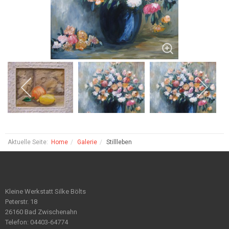
Aktuelle Seite:
Home
Galerie
Stillleben
Kleine Werkstatt Silke Bölts
Peterstr. 18
26160 Bad Zwischenahn
Telefon: 04403-64774