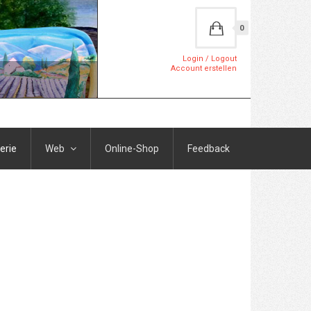
0
Login / Logout
Account erstellen
erie
Web
Online-Shop
Feedback