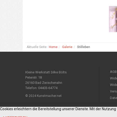
Aktuelle Seite:
Home
Galerie
Stillleben
AGB
Kleine Werkstatt Silke Bölts
Peterstr. 18
Wide
26160 Bad Zwischenahn
Wide
Telefon: 04403-64774
Vers
© 2024 Kunstmacher.net
Date
Cookies erleichtern die Bereitstellung unserer Dienste. Mit der Nutzun