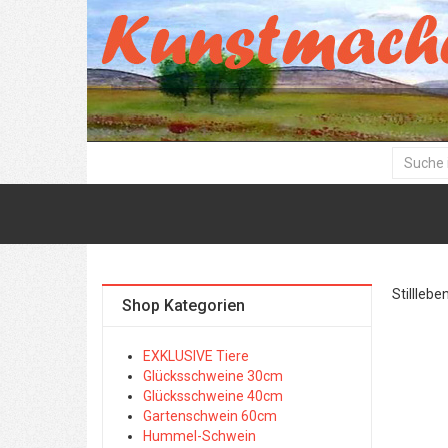
Stilllebe
Shop Kategorien
EXKLUSIVE Tiere
Glücksschweine 30cm
Glücksschweine 40cm
Gartenschwein 60cm
Hummel-Schwein