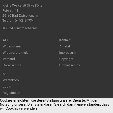
Kleine Werkstatt Silke Bölts
Peterstr. 18
26160 Bad Zwischenahn
Telefon: 04403-64774
© 2024 Kunstmacher.net
AGB
Kontakt
Widerrufsrecht
Anfahrt
Widerrufsformular
Impressum
Versand
Copyright
Datenschutz
Umweltschutz
Shop
Warenkorb
Login
Registrieren
Sitemap
Cookies erleichtern die Bereitstellung unserer Dienste. Mit der
Nutzung unserer Dienste erklären Sie sich damit einverstanden, dass
wir Cookies verwenden.