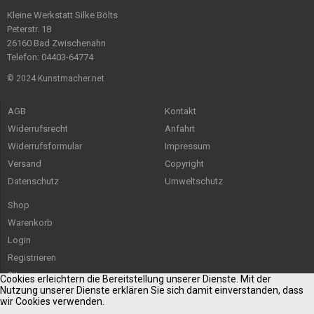
Kleine Werkstatt Silke Bölts
Peterstr. 18
26160 Bad Zwischenahn
Telefon: 04403-64774
© 2024 Kunstmacher.net
AGB
Kontakt
Widerrufsrecht
Anfahrt
Widerrufsformular
Impressum
Versand
Copyright
Datenschutz
Umweltschutz
Shop
Warenkorb
Login
Registrieren
Sitemap
Cookies erleichtern die Bereitstellung unserer Dienste. Mit der
Nutzung unserer Dienste erklären Sie sich damit einverstanden, dass
wir Cookies verwenden.