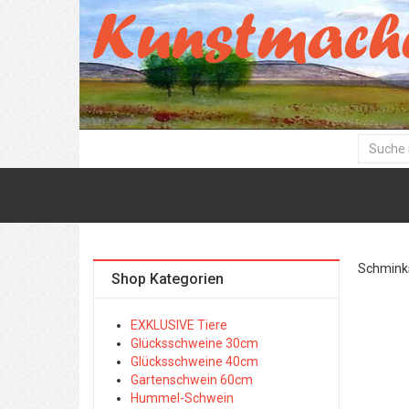
Schminks
Shop Kategorien
EXKLUSIVE Tiere
Glücksschweine 30cm
Glücksschweine 40cm
Gartenschwein 60cm
Hummel-Schwein