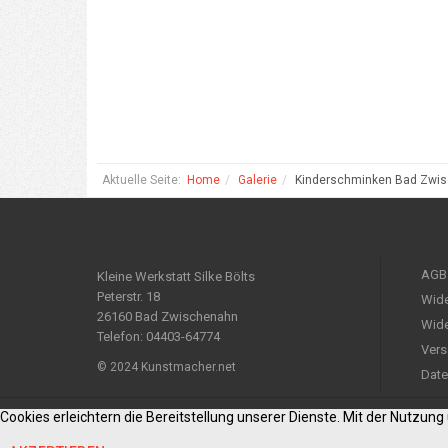
Aktuelle Seite:
Home
Galerie
Kinderschminken Bad Zwi
AGB
Kleine Werkstatt Silke Bölts
Peterstr. 18
Wide
26160 Bad Zwischenahn
Wide
Telefon: 04403-64774
Vers
© 2024 Kunstmacher.net
Date
Cookies erleichtern die Bereitstellung unserer Dienste. Mit der Nutzun