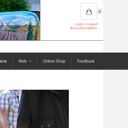
0
Login / Logout
Account erstellen
erie
Web
Online-Shop
Feedback