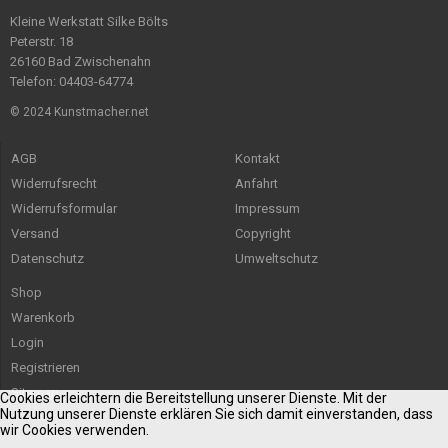
Kleine Werkstatt Silke Bölts
Peterstr. 18
26160 Bad Zwischenahn
Telefon: 04403-64774
© 2024 Kunstmacher.net
AGB
Kontakt
Widerrufsrecht
Anfahrt
Widerrufsformular
Impressum
Versand
Copyright
Datenschutz
Umweltschutz
Shop
Warenkorb
Login
Registrieren
Sitemap
Cookies erleichtern die Bereitstellung unserer Dienste. Mit der
Nutzung unserer Dienste erklären Sie sich damit einverstanden, dass
wir Cookies verwenden.